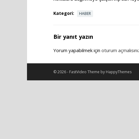
Kategori:
HABER
Bir yanıt yazın
Yorum yapabilmek için
oturum açmalısını
© 2026 -
FastVideo Theme
by
HappyThemes