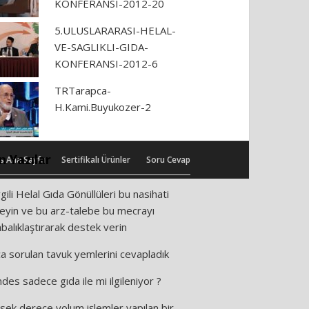
KONFERANSI-2012-20
5.ULUSLARARASI-HELAL-
VE-SAGLIKLI-GIDA-
KONFERANSI-2012-6
TRTarapca-
H.Kami.Buyukozer-2
n Yazılar
s Ana Sayfa
Sertifikalı Ürünler
Soru Cevap
gili Helal Gıda Gönüllüleri bu nasihati
leyin ve bu arz-talebe bu mecrayı
abalıklaştırarak destek verin
ça sorulan tavuk yemlerini cevapladık
des sadece gıda ile mi ilgileniyor ?
sek derece yolum işlemler yapılan bir