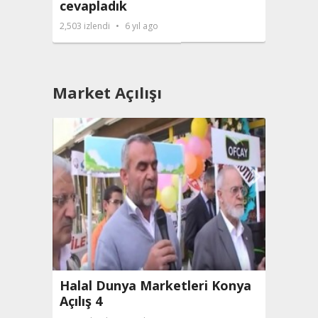
cevapladık
ilgil
2,503
i̇zlendi
6 yıl ago
2,976
i̇
Market Açılışı
Halal Dunya Marketleri Konya
Hala
Açılış 4
Açılış