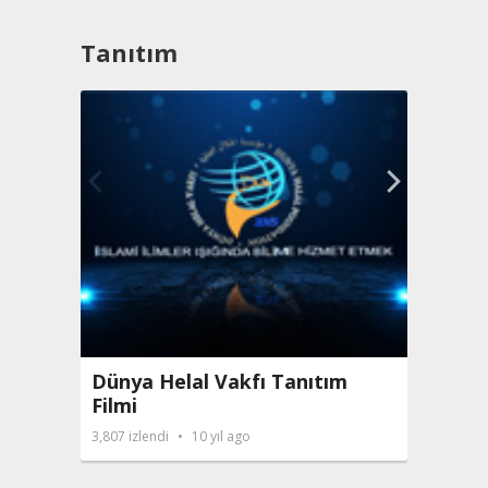
Tanıtım
Gimde
Dünya Helal Vakfı Tanıtım
3,175
i̇
Filmi
3,807
i̇zlendi
10 yıl ago